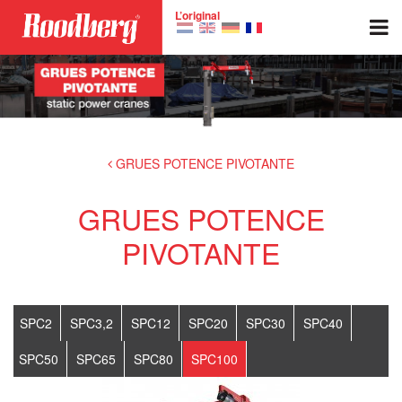
Skip to main content
L’original
GRUES POTENCE PIVOTANTE
GRUES POTENCE
PIVOTANTE
SPC2
SPC3,2
SPC12
SPC20
SPC30
SPC40
SPC50
SPC65
SPC80
SPC100