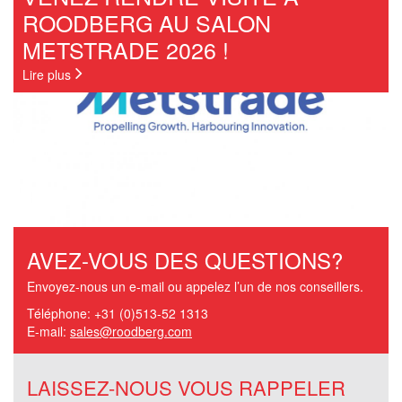
ROODBERG AU SALON
METSTRADE 2026 !
Lire plus
AVEZ-VOUS DES QUESTIONS?
Envoyez-nous un e-mail ou appelez l’un de nos conseillers.
Téléphone: +31 (0)513-52 1313
E-mail:
sales@roodberg.com
LAISSEZ-NOUS VOUS RAPPELER