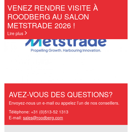
VENEZ RENDRE VISITE À
ROODBERG AU SALON
METSTRADE 2026 !
Lire plus
AVEZ-VOUS DES QUESTIONS?
Envoyez-nous un e-mail ou appelez l’un de nos conseillers.
Téléphone: +31 (0)513-52 1313
E-mail:
sales@roodberg.com