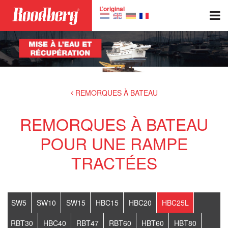
Skip to main content
L’original
REMORQUES À BATEAU
REMORQUES À BATEAU
POUR UNE RAMPE
TRACTÉES
SW5
SW10
SW15
HBC15
HBC20
HBC25L
RBT30
HBC40
RBT47
RBT60
HBT60
HBT80