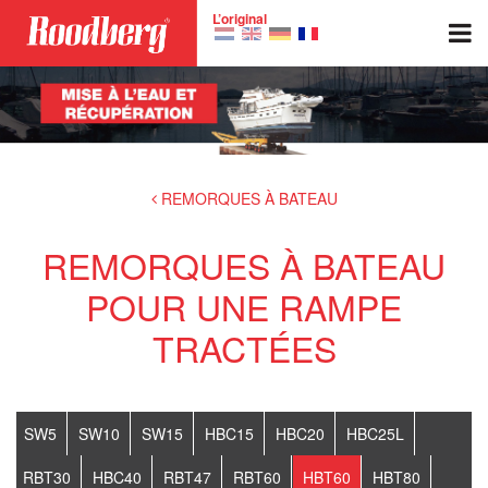
Skip to main content
L’original
REMORQUES À BATEAU
REMORQUES À BATEAU
POUR UNE RAMPE
TRACTÉES
SW5
SW10
SW15
HBC15
HBC20
HBC25L
RBT30
HBC40
RBT47
RBT60
HBT60
HBT80