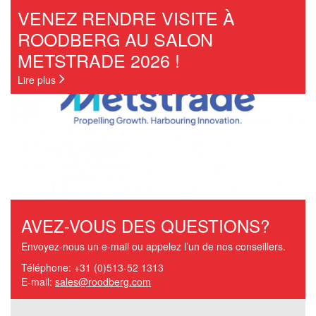
VENEZ RENDRE VISITE À
ROODBERG AU SALON
METSTRADE 2026 !
Lire plus
AVEZ-VOUS DES QUESTIONS?
Envoyez-nous un e-mail ou appelez l’un de nos conseillers.
Téléphone: +31 (0)513-52 1313
E-mail:
sales@roodberg.com