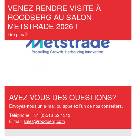
VENEZ RENDRE VISITE À
ROODBERG AU SALON
METSTRADE 2026 !
Lire plus
AVEZ-VOUS DES QUESTIONS?
Envoyez-nous un e-mail ou appelez l’un de nos conseillers.
Téléphone: +31 (0)513-52 1313
E-mail:
sales@roodberg.com