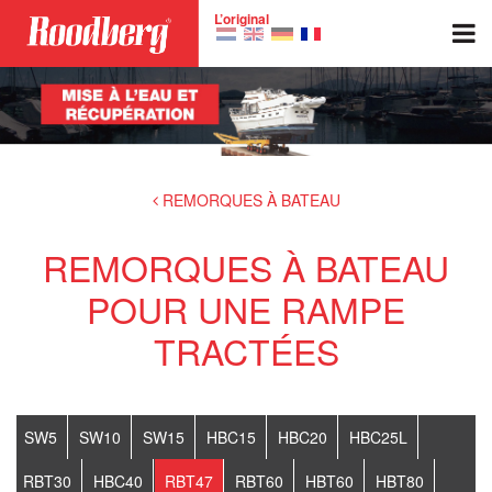
Skip to main content
L’original
REMORQUES À BATEAU
REMORQUES À BATEAU
POUR UNE RAMPE
TRACTÉES
SW5
SW10
SW15
HBC15
HBC20
HBC25L
RBT30
HBC40
RBT47
RBT60
HBT60
HBT80